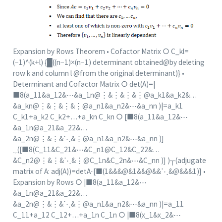
Expansion by Rows Theorem • Cofactor Matrix ○ C_kl=
(−1)^(k+l) {█((n−1)×(n−1) determinant obtained@by deleting
row k and column l
@from
the original determinant)} •
Determinant and Cofactor Matrix ○ det⁡(A)=|
■8(a_11&a_12&⋯&a_1n@⋮&⋮&⋮&⋮
@a_k1&a_k2
&…
&a_kn@⋮&⋮&⋮&⋮
@a_n1&a_n2
&⋯&a_nn )|=a_k1
C_k1+a_k2 C_k2+…+a_kn C_kn ○ [■8(a_11&a_12&⋯
&a_1n@a_21&a_22&…
&a_2n@⋮&⋮&⋱&⋮
@a_n1&a_n2
&⋯&a_nn )]
⏟([■8(C_11&C_21&⋯&C_n1@C_12&C_22&…
&C_n2@⋮&⋮&⋱&⋮
@C_1n&C_2n
&⋯&C_nn )] )┬(adjugate
matrix of A: adj(A))=det⁡A⋅[■(1&&&@&1&&@&&⋱&@&&&1)] •
Expansion by Rows ○ |■8(a_11&a_12&⋯
&a_1n@a_21&a_22&…
&a_2n@⋮&⋮&⋱&⋮
@a_n1&a_n2
&⋯&a_nn )|=a_11
C_11+a_12 C_12+…+a_1n C_1n ○ |■8(x_1&x_2&⋯