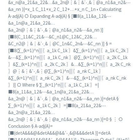
&x_n@a_21&a_22&…&a_2n@⋮&⋮&⋱&⋮
@a_n1&a_n2
&⋯
&a_nn )|=x_1 C_11+x_2 C_12+…+x_n C_1n • Calculating
A⋅adj(A) ○ Expanding A⋅adj(A) § [■8(a_11&a_12&⋯
&a_1n@a_21&a_22&…
&a_2n@⋮&⋮&⋱&⋮
@a_n1&a_n2
&⋯&a_nn )]
[■8(C_11&C_21&⋯&C_n1@C_12&C_22&…
&C_n2@⋮&⋮&⋱&⋮
@C_1n&C_2n
&⋯&C_nn )] § =
[■8(∑_(k=1)^n▒〖a_1k C_1k 〗&∑_(k=1)^n▒〖a_1k C_2k 〗
&⋯&∑_(k=1)^n▒〖a_1k C_nk 〗@∑_(k=1)^n▒〖a_2k C_1k
〗&∑_(k=1)^n▒〖a_2k C_2k 〗&…&∑_(k=1)^n▒〖a_2k C_nk
〗@⋮&⋮&⋱&⋮@∑_(k=1)^n▒〖a_nk C_1k 〗
&∑_(k=1)^n▒〖a_nk C_2k 〗&⋯&∑_(k=1)^n▒〖a_nk C_nk
〗)] ○ Where § ∑_(k=1)^n▒〖a_1k C_1k 〗=|
■8(a_11&a_12&⋯&a_1n@a_21&a_22&…
&a_2n@⋮&⋮&⋱&⋮
@a_n1&a_n2
&⋯&a_nn )|=det⁡A §
∑_(k=1)^n▒〖a_1k C_2k 〗=|■8(a_21&a_22&⋯
&a_2n@a_21&a_22&…
&a_2n@⋮&⋮&⋱&⋮
@a_n1&a_n2
&⋯&a_nn )|=0 § ⋮ ○
Conclusion § A⋅adj(A)=
[■(det⁡A&&&@&det⁡A&&@&&⋱&@&&&det⁡A )]=det⁡A
[■(1&&&@&1&&@&&⋱&@&&&1)] • Theorem ○ det⁡〖(A)≠0〗