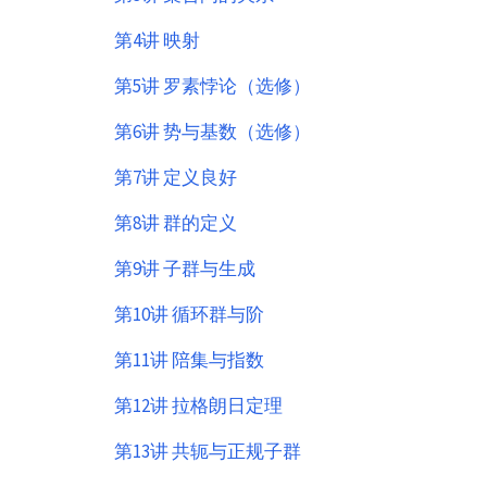
第4讲 映射
第5讲 罗素悖论（选修）
第6讲 势与基数（选修）
第7讲 定义良好
第8讲 群的定义
第9讲 子群与生成
第10讲 循环群与阶
第11讲 陪集与指数
第12讲 拉格朗日定理
第13讲 共轭与正规子群