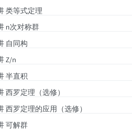
1讲 类等式定理
讲 n次对称群
讲 自同构
 Z/n
讲 半直积
6讲 西罗定理（选修）
7讲 西罗定理的应用（选修）
讲 可解群