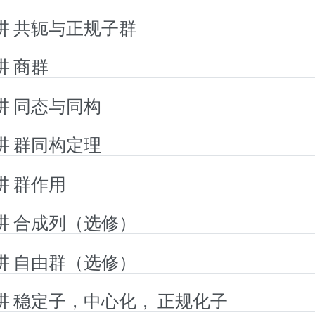
3讲 共轭与正规子群
讲 商群
5讲 同态与同构
6讲 群同构定理
讲 群作用
8讲 合成列（选修）
9讲 自由群（选修）
0讲 稳定子，中心化， 正规化子