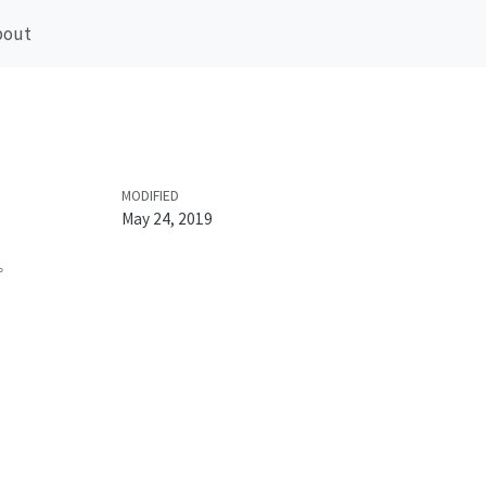
bout
MODIFIED
May 24, 2019
。