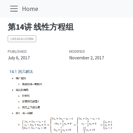
Home
第14讲 线性方程组
LINEAR ALGEBRA
PUBLISHED
MODIFIED
July 6, 2017
November 2, 2017