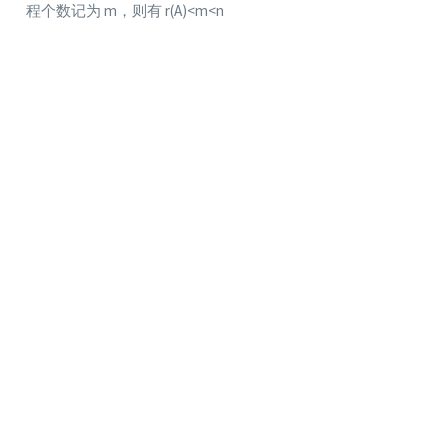
程个数记为 m，则有 r(A)<m<n