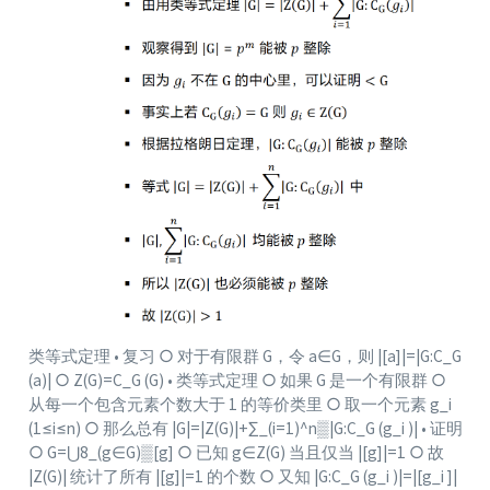
类等式定理 • 复习 ○ 对于有限群 G，令 a∈G，则 |[a]|=|G:C_G
(a)| ○ Z(G)=C_G (G) • 类等式定理 ○ 如果 G 是一个有限群 ○
从每一个包含元素个数大于 1 的等价类里 ○ 取一个元素 g_i
(1≤i≤n) ○ 那么总有 |G|=|Z(G)|+∑_(i=1)^n▒|G:C_G (g_i )| • 证明
○ G=⋃8_(g∈G)▒[g] ○ 已知 g∈Z(G) 当且仅当 |[g]|=1 ○ 故
|Z(G)| 统计了所有 |[g]|=1 的个数 ○ 又知 |G:C_G (g_i )|=|[g_i ]|