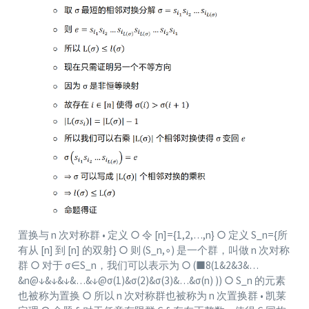
置换与 n 次对称群 • 定义 ○ 令 [n]={1,2,…,n} ○ 定义 S_n={所
有从 [n] 到 [n] 的双射} ○ 则 (S_n,∘) 是一个群，叫做 n 次对称
群 ○ 对于 σ∈S_n，我们可以表示为 ○ (■8(1&2&3&…
&n@↓&↓&↓&…&↓
@σ
(1)&σ(2)&σ(3)&…&σ(n) )) ○ S_n 的元素
也被称为置换 ○ 所以 n 次对称群也被称为 n 次置换群 • 凯莱