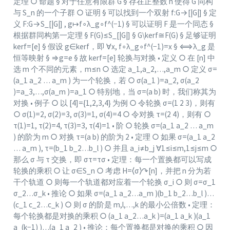
定理 ○ 命题 § 对于任意有限群 G § 存在正整数 n 使得 G 同构
与 S_n 的一个子群 ○ 证明 § 可以找到一个双射 f:G→[|G|] § 定
义 F:G→S_[|G|] , g↦f∘λ_g∘f^(−1) § 可以证明 F 是一个同态 §
根据群同构第一定理 § F(G)≤S_[|G|] § G\ker⁡f≅F(G) § 足够证明
ker⁡f=[e] § 假设 g∈ker⁡f，即 ∀x, f∘λ_g∘f^(−1)=x § ⟺λ_g 是
恒等映射 § ⇒g=e § 故 ker⁡f=[e] 轮换与对换 • 定义 ○ 在 [n] 中
选 m 个不同的元素，m≤n ○ 选定 a_1,a_2,…,a_m ○ 定义 σ=
(a_1 a_2 … a_m ) 为一个轮换，若 ○ σ(a_1 )=a_2, σ(a_2
)=a_3,…,σ(a_m )=a_1 ○ 特别地，当 σ=(a b) 时，我们称其为
对换 • 例子 ○ 以 [4]={1,2,3,4} 为例 ○ 令轮换 σ=(1 2 3)，则有
○ σ(1)=2, σ(2)=3, σ(3)=1, σ(4)=4 ○ 令对换 τ=(2 4)，则有 ○
τ(1)=1, τ(2)=4, τ(3)=3, τ(4)=1 • 阶 ○ 轮换 σ=(a_1 a_2 … a_m
) 的阶为 m ○ 对换 τ=(a b) 的阶为 2 • 定理 ○ 如果 σ=(a_1 a_2
… a_m ), τ=(b_1 b_2…b_l ) ○ 并且 a_i≠b_j ∀1≤i≤m,1≤j≤m ○
那么 σ 与 τ 交换，即 στ=τσ • 定理：每一个置换都可以写成
轮换的乘积 ○ 让 σ∈S_n ○ 考虑 H=⟨σ⟩↷[n]，并把 n 分为若
干个轨道 ○ 则每一个轨道都对应着一个轮换 σ_i ○ 则 σ=σ_1
σ_2…σ_k • 推论 ○ 如果 σ=(a_1 a_2…a_m )(b_1 b_2…b_l )…
(c_1 c_2…c_k ) ○ 则 σ 的阶是 m,l,…,k 的最小公倍数 • 定理：
每个轮换都是对换的乘积 ○ (a_1 a_2…a_k )=(a_1 a_k )(a_1
a_(k−1) )…(a_1 a_2 ) • 推论：每个置换都是对换的乘积 ○ 因