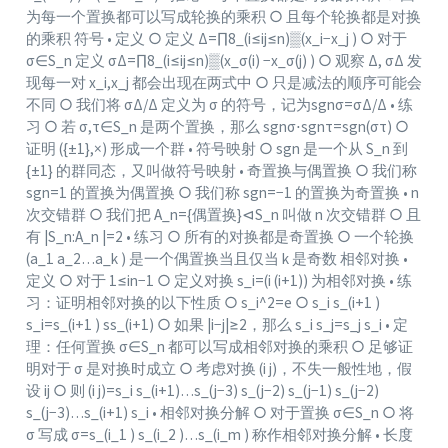
为每一个置换都可以写成轮换的乘积 ○ 且每个轮换都是对换
的乘积 符号 • 定义 ○ 定义 Δ=∏8_(i≤ij≤n)▒(x_i−x_j ) ○ 对于
σ∈S_n 定义 σΔ=∏8_(i≤ij≤n)▒(x_σ(i) −x_σ(j) ) ○ 观察 Δ, σΔ 发
现每一对 x_i,x_j 都会出现在两式中 ○ 只是减法的顺序可能会
不同 ○ 我们将 σΔ/Δ 定义为 σ 的符号，记为sgn⁡σ=σΔ/Δ • 练
习 ○ 若 σ,τ∈S_n 是两个置换，那么 sgn⁡σ⋅sgn⁡τ=sgn⁡(στ) ○
证明 ({±1},×) 形成一个群 • 符号映射 ○ sgn 是一个从 S_n 到
{±1} 的群同态，又叫做符号映射 • 奇置换与偶置换 ○ 我们称
sgn=1 的置换为偶置换 ○ 我们称 sgn=−1 的置换为奇置换 • n
次交错群 ○ 我们把 A_n={偶置换}⊲S_n 叫做 n 次交错群 ○ 且
有 |S_n:A_n |=2 • 练习 ○ 所有的对换都是奇置换 ○ 一个轮换
(a_1 a_2…a_k ) 是一个偶置换当且仅当 k 是奇数 相邻对换 •
定义 ○ 对于 1≤in−1 ○ 定义对换 s_i=(i (i+1)) 为相邻对换 • 练
习：证明相邻对换的以下性质 ○ s_i^2=e ○ s_i s_(i+1 )
s_i=s_(i+1 ) ss_(i+1) ○ 如果 |i−j|≥2，那么 s_i s_j=s_j s_i • 定
理：任何置换 σ∈S_n 都可以写成相邻对换的乘积 ○ 足够证
明对于 σ 是对换时成立 ○ 考虑对换 (i j)，不失一般性地，假
设 ij ○ 则 (i j)=s_i s_(i+1)…s_(j−3) s_(j−2) s_(j−1) s_(j−2)
s_(j−3)…s_(i+1) s_i • 相邻对换分解 ○ 对于置换 σ∈S_n ○ 将
σ 写成 σ=s_(i_1 ) s_(i_2 )…s_(i_m ) 称作相邻对换分解 • 长度